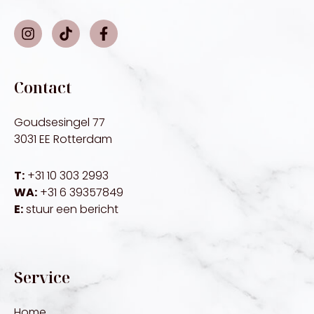
Contact
Goudsesingel 77
3031 EE Rotterdam
T:
+31 10 303 2993
WA:
+31 6 39357849
E:
stuur een bericht
Service
Home