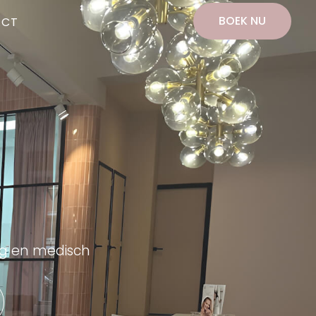
BOEK NU
ACT
ing en medisch