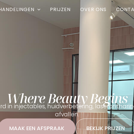
HANDELINGEN
PRIJZEN
OVER ONS
CONT
Where Beauty Begins
rd in injectables, huidverbetering, laseronthar
afvallen.
MAAK EEN AFSPRAAK
BEKIJK PRIJZEN