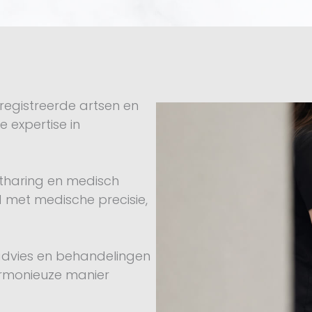
registreerde artsen en
 expertise in
ntharing en medisch
 met medische precisie,
k advies en behandelingen
armonieuze manier