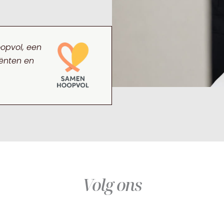
oopvol, een
iënten en
Volg ons